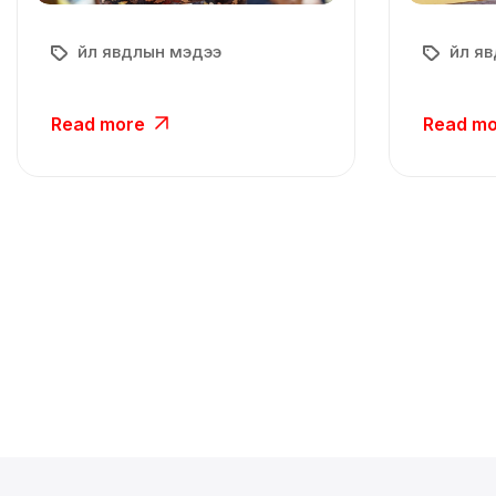
Үйл явдлын мэдээ
Үйл я
Read more
Read m