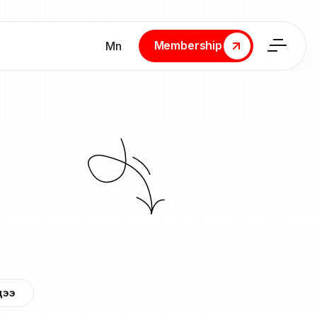
Membership
Мn
Membership
дээ