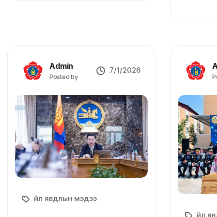
Admin
A
7/1/2026
Posted by
P
Үйл явдлын мэдээ
Үйл я