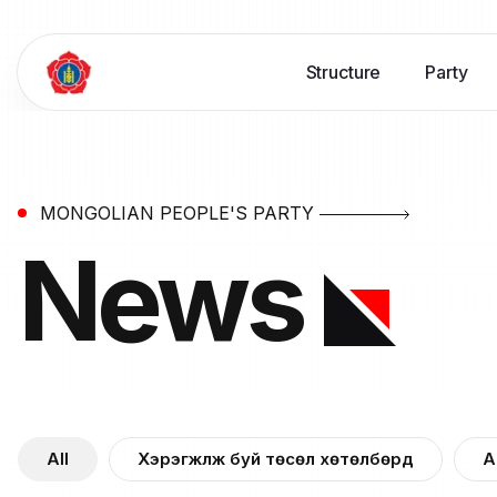
Structure
Party
MONGOLIAN PEOPLE'S PARTY
News
All
Хэрэгжүүлж буй төсөл хөтөлбөрүүд
А