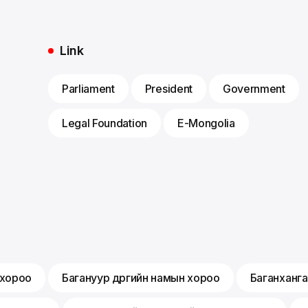
Link
Parliament
President
Government
Legal Foundation
E-Mongolia
 хороо
Багануур дүүргийн намын хороо
Баганханга