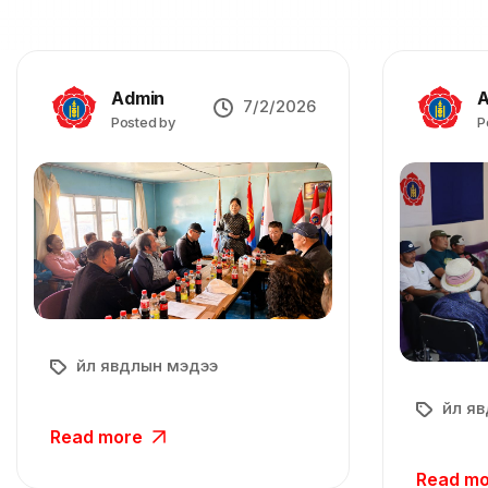
Admin
A
7/2/2026
Posted by
P
Үйл явдлын мэдээ
Үйл я
Read more
Read m