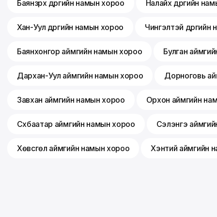
Баянзүрх дүүргийн намын хороо
Налайх дүүргийн на
Хан-Уул дүүргийн намын хороо
Чингэлтэй дүүргийн
Баянхонгор аймгийн намын хороо
Булган аймгий
Дархан-Уул аймгийн намын хороо
Дорноговь ай
Завхан аймгийн намын хороо
Орхон аймгийн на
Сүхбаатар аймгийн намын хороо
Сэлэнгэ аймгий
Хөвсгөл аймгийн намын хороо
Хэнтий аймгийн 
©
2026
Mongolian People's Party