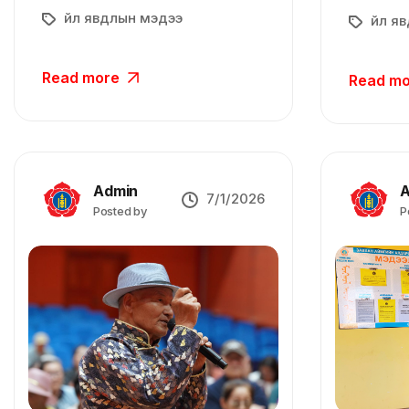
Үйл явдлын мэдээ
Үйл я
Read more
Read m
Admin
A
7/1/2026
Posted by
P