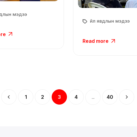
вдлын мэдээ
Үйл явдлын мэдээ
ore
Read more
1
2
3
4
40
...