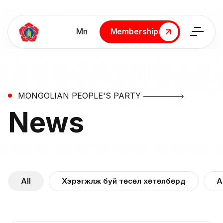
Мn
Membership
Membership
MONGOLIAN PEOPLE'S PARTY
News
All
Хэрэгжүүлж буй төсөл хөтөлбөрүүд
А