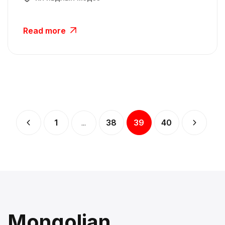
Read more
1
38
39
40
...
Mongolian