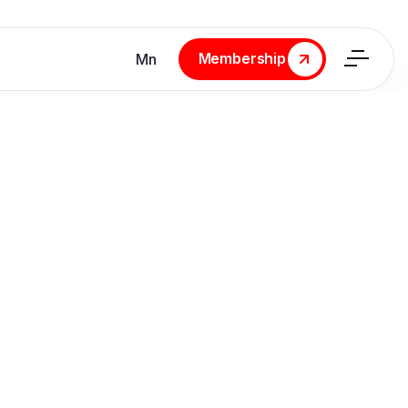
Membership
Мn
Membership