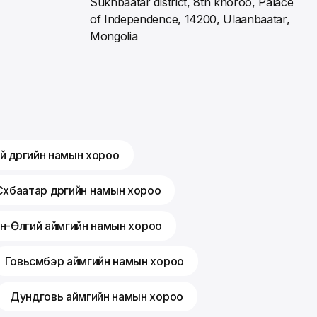
Sukhbaatar district, 8th khoroo, Palace
of Independence, 14200, Ulaanbaatar,
Mongolia
й дүүргийн намын хороо
Сүхбаатар дүүргийн намын хороо
н-Өлгий аймгийн намын хороо
Говьсүмбэр аймгийн намын хороо
Дундговь аймгийн намын хороо