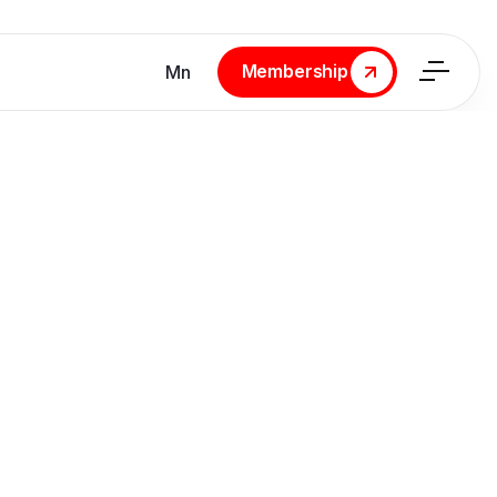
Membership
Мn
Membership