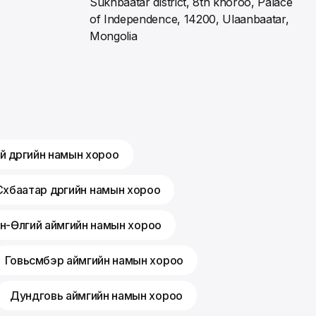
Sukhbaatar district, 8th khoroo, Palace
of Independence, 14200, Ulaanbaatar,
Mongolia
й дүүргийн намын хороо
Сүхбаатар дүүргийн намын хороо
н-Өлгий аймгийн намын хороо
Говьсүмбэр аймгийн намын хороо
Дундговь аймгийн намын хороо