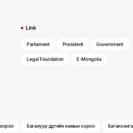
Link
Parliament
President
Government
Legal Foundation
E-Mongolia
 хороо
Багануур дүүргийн намын хороо
Баганханга