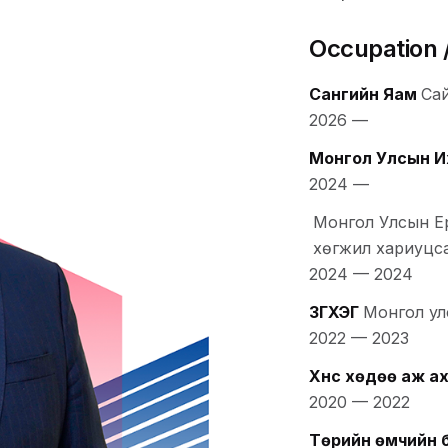
Occupation /
Сангийн Яам
Са
2026
—
Монгол Улсын И
2024
—
Монгол Улсын Е
хөгжил хариуцс
2024
—
2024
ЗГХЭГ
Монгол ул
2022
—
2023
Хүнс хөдөө аж а
2020
—
2022
Төрийн өмчийн 