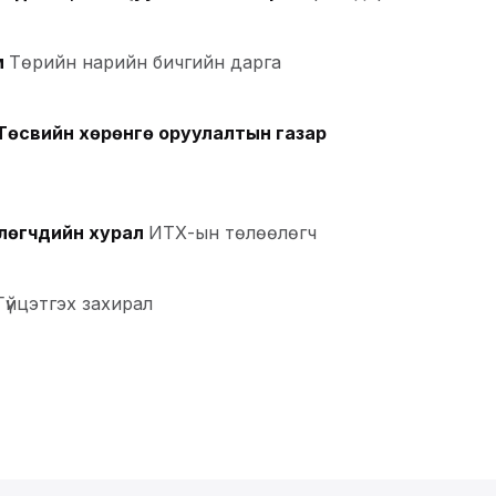
м
Төрийн нарийн бичгийн дарга
Төсвийн хөрөнгө оруулалтын газар
лөгчдийн хурал
ИТХ-ын төлөөлөгч
Гүйцэтгэх захирал