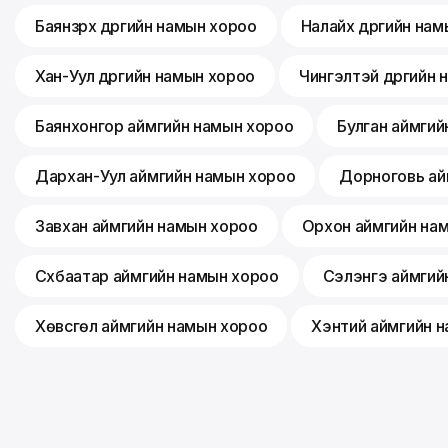
Баянзүрх дүүргийн намын хороо
Налайх дүүргийн на
Хан-Уул дүүргийн намын хороо
Чингэлтэй дүүргийн
Баянхонгор аймгийн намын хороо
Булган аймгий
Дархан-Уул аймгийн намын хороо
Дорноговь ай
Завхан аймгийн намын хороо
Орхон аймгийн на
Сүхбаатар аймгийн намын хороо
Сэлэнгэ аймгий
Хөвсгөл аймгийн намын хороо
Хэнтий аймгийн 
©
2026
Mongolian People's Party