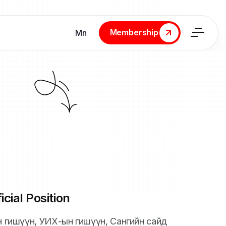
Membership
Мn
Membership
icial Position
йн гишүүн, УИХ-ын гишүүн, Сангийн сайд