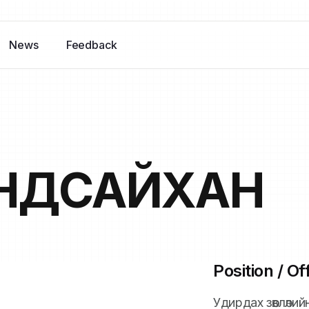
News
Feedback
НДСАЙХАН
Position / Off
Удирдах зөвлөли