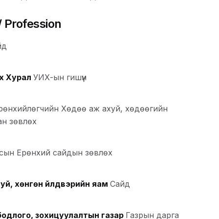
 Profession
йд
х Хурал
УИХ-ын гишүүн
рөнхийлөгчийн Хөдөө аж ахуй, хөдөөгийн
ан зөвлөх
сын Ерөнхий сайдын зөвлөх
хуй, хөнгөн үйлдвэрийн яам
Сайд
бодлого, зохицуулалтын газар
Газрын дарга