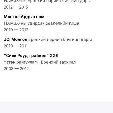
НАМЗХ-ны Ерөнхий нарийн бичгийн дарга
2012
—
2015
Монгол Ардын нам
НАМЗХ-ны удирдах зөвлөлийн гишүүн
2010
—
2012
JCI Монгол
Ерөнхий нарийн бичгийн дарга
2010
—
2011
"Силк Роуд трэйвел" ХХК
Үүсгэн байгуулагч, Ерөнхий захирал
2003
—
2012