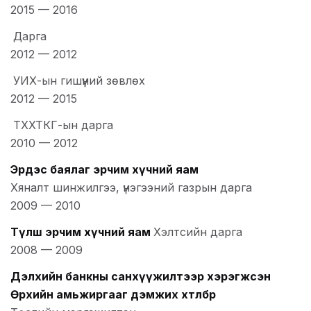
2015
—
2016
Дарга
2012
—
2012
УИХ-ын гишүүний зөвлөх
2012
—
2015
ТХХТКГ-ын дарга
2010
—
2012
Эрдэс баялаг эрчим хүчний яам
Хяналт шинжилгээ, үнэгээний газрын дарга
2009
—
2010
Түлш эрчим хүчний яам
Хэлтсийн дарга
2008
—
2009
Дэлхийн банкны санхүүжилтээр хэрэгжсэн
Өрхийн амьжиргааг дэмжих хөтөлбөр