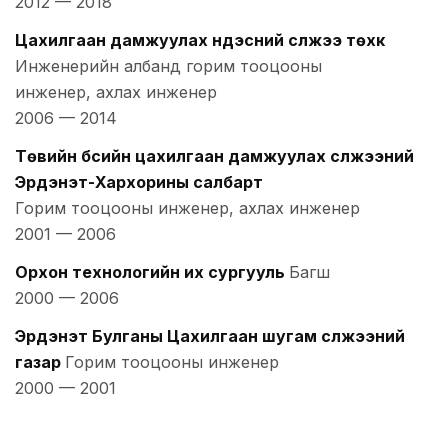
2012
—
2018
Цахилгаан дамжуулах үндэсний сүлжээ төхк
Инженерийн албанд горим тооцооны
инженер, ахлах инженер
2006
—
2014
Төвийн бүсийн цахилгаан дамжуулах сүлжээний
Эрдэнэт-Хархорины салбарт
Горим тооцооны инженер, ахлах инженер
2001
—
2006
Орхон технологийн их сургууль
Багш
2000
—
2006
Эрдэнэт Булганы Цахилгаан шугам сүлжээний
газар
Горим тооцооны инженер
2000
—
2001