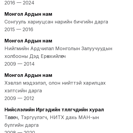
2016
—
2024
Монгол Ардын нам
Сонгууль хариуцсан нарийн бичгийн дарга
2015
—
2016
Монгол Ардын нам
Нийгмийн Ардчилал Монголын Залуучуудын
холбооны Дэд Ерөнхийлөгч
2009
—
2014
Монгол Ардын нам
Хэвлэл мэдээлэл, олон нийттэй харилцах
хэлтсийн дарга
2009
—
2012
Нийслэлийн Иргэдийн төлөөлөгчдийн хурал
Төлөөлөгч, Тэргүүлэгч, НИТХ дахь МАН-ын
бүлгийн дарга
2008
—
2020