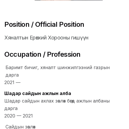
Position / Official Position
Хяналтын Ерөнхий Хорооны гишүүн
Occupation / Profession
Баримт бичиг, хяналт шинжилгээний газрын
дарга
2021
—
Шадар сайдын ажлын алба
Шадар сайдын ахлах зөвлөх бөгөөд ажлын албаны
дарга
2020
—
2021
Сайдын зөвлөх