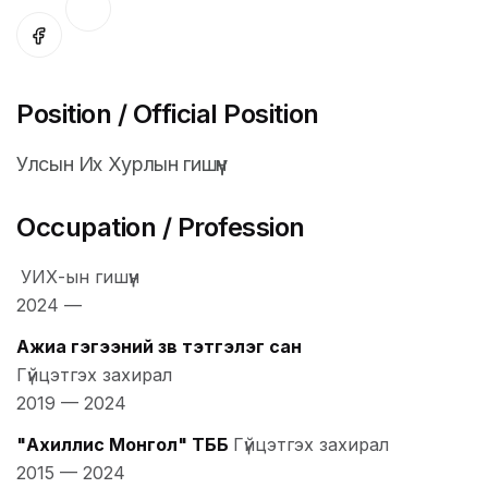
Position / Official Position
Улсын Их Хурлын гишүүн
Occupation / Profession
УИХ-ын гишүүн
2024
—
Ажиа гэгээний зөв тэтгэлэг сан
Гүйцэтгэх захирал
2019
—
2024
"Ахиллис Монгол" ТББ
Гүйцэтгэх захирал
2015
—
2024