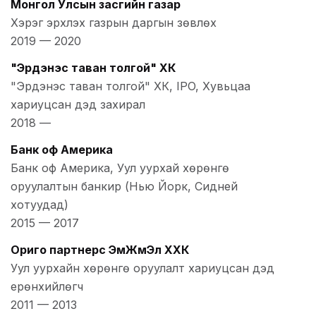
Монгол Улсын засгийн газар
Хэрэг эрхлэх газрын даргын зөвлөх
2019
—
2020
"Эрдэнэс таван толгой" ХК
"Эрдэнэс таван толгой" ХК, IPO, Хувьцаа
хариуцсан дэд захирал
2018
—
Банк оф Америка
Банк оф Америка, Уул уурхай хөрөнгө
оруулалтын банкир (Нью Йорк, Сидней
хотуудад)
2015
—
2017
Ориго партнерс ЭмЖмЭл ХХК
Уул уурхайн хөрөнгө оруулалт хариуцсан дэд
ерөнхийлөгч
2011
—
2013