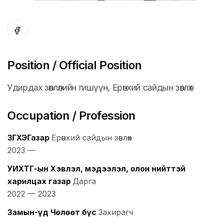
Position / Official Position
Удирдах зөвлөлийн гишүүн, Ерөнхий сайдын зөвлөх
Occupation / Profession
ЗГХЭГазар
Ерөнхий сайдын зөвлөх
2023
—
УИХТГ-ын Хэвлэл, мэдээлэл, олон нийттэй
харилцах газар
Дарга
2022
—
2023
Замын-Үүд Чөлөөт бүс
Захирагч