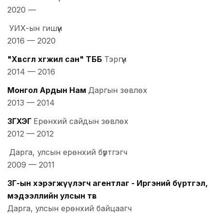
2020
—
УИХ-ын гишүүн
2016
—
2020
"Хөвсгөл хөгжил сан" ТББ
Тэргүүн
2014
—
2016
Монгол Ардын Нам
Даргын зөвлөх
2013
—
2014
ЗГХЭГ
Ерөнхий сайдын зөвлөх
2012
—
2012
Дарга, улсын ерөнхий бүртгэгч
2009
—
2011
ЗГ-ын хэрэгжүүлэгч агентлаг - Иргэний бүртгэл,
мэдээллийн улсын төв
Дарга, улсын ерөнхий байцаагч