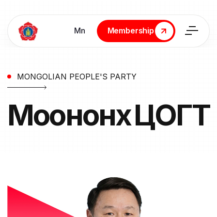
Мn
Membership
Membership
MONGOLIAN PEOPLE'S PARTY
Моононхүү
ЦОГТ