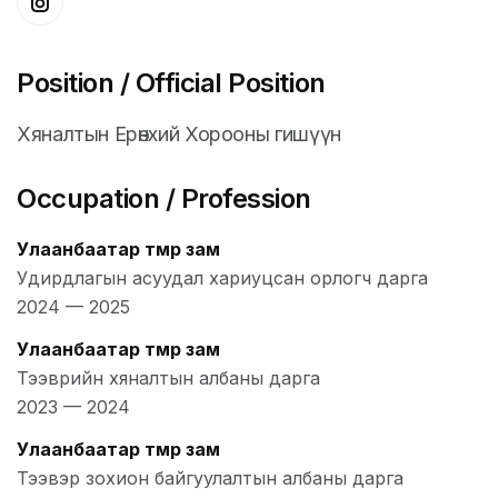
Position / Official Position
Хяналтын Ерөнхий Хорооны гишүүн
Occupation / Profession
Улаанбаатар төмөр зам
Удирдлагын асуудал хариуцсан орлогч дарга
2024
—
2025
Улаанбаатар төмөр зам
Тээврийн хяналтын албаны дарга
2023
—
2024
Улаанбаатар төмөр зам
Тээвэр зохион байгуулалтын албаны дарга