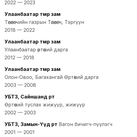
2022
—
2023
Улаанбаатар төмөр зам
Төлөөлөгчийн газрын Төлөөлөгч, Тэргүүн
2018
—
2022
Улаанбаатар төмөр зам
Улаанбаатар өртөөний дарга
2012
—
2018
Улаанбаатар төмөр зам
Олон-Овоо, Багахангай Өртөөний дарга
2003
—
2008
УБТЗ, Сайншанд өртөө
Өртөөний туслах жижүүр, жижүүр
2002
—
2003
УБТЗ, Замын-Үүд өртөө
Вагон бичигч-пүүлэгч
2001
—
2001