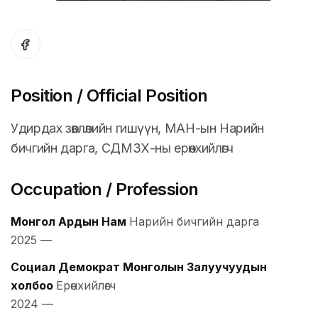
Position / Official Position
Удирдах зөвлөлийн гишүүн, МАН-ын Нарийн
бичгийн дарга, СДМЗХ-ны ерөнхийлөгч
Occupation / Profession
Монгол Ардын Нам
Нарийн бичгийн дарга
2025
—
Социал Демократ Монголын Залуучуудын
холбоо
Ерөнхийлөгч
2024
—