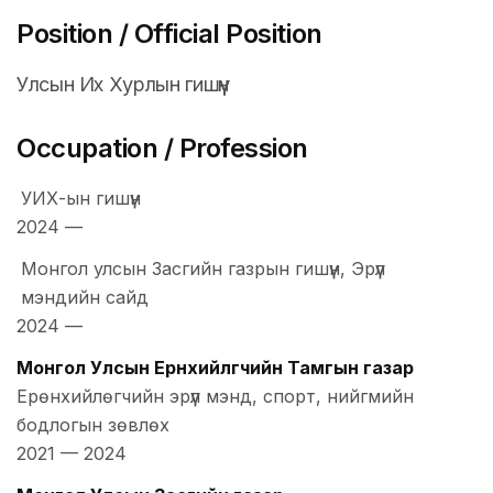
Position / Official Position
Улсын Их Хурлын гишүүн
Occupation / Profession
УИХ-ын гишүүн
2024
—
Монгол улсын Засгийн газрын гишүүн, Эрүүл
мэндийн сайд
2024
—
Монгол Улсын Ерөнхийлөгчийн Тамгын газар
Ерөнхийлөгчийн эрүүл мэнд, спорт, нийгмийн
бодлогын зөвлөх
2021
—
2024