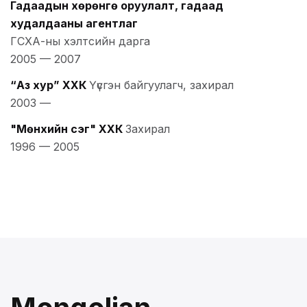
Гадаадын хөрөнгө оруулалт, гадаад
худалдааны агентлаг
ГСХА-ны хэлтсийн дарга
2005
—
2007
“Аз хур” ХХК
Үүсгэн байгуулагч, захирал
2003
—
"Мөнхийн үсэг" ХХК
Захирал
1996
—
2005