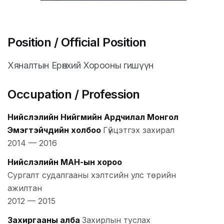
Position / Official Position
Хяналтын Ерөнхий Хорооны гишүүн
Occupation / Profession
Нийслэлийн Нийгмийн Ардчилал Монгол
Эмэгтэйчүүдийн холбоо
Гүйцэтгэх захирал
2014
—
2016
Нийслэлийн МАН-ын хороо
Сургалт судалгааны хэлтсийн улс төрийн
ажилтан
2012
—
2015
Захиргааны алба
Захирлын туслах