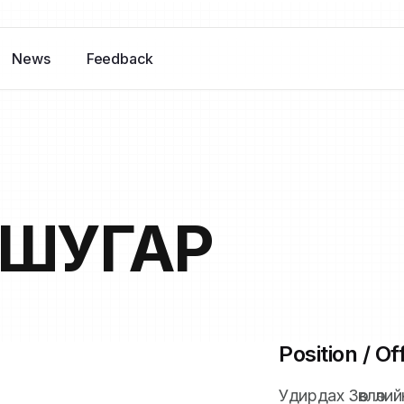
News
Feedback
ТШУГАР
Position / Off
Удирдах Зөвлөли