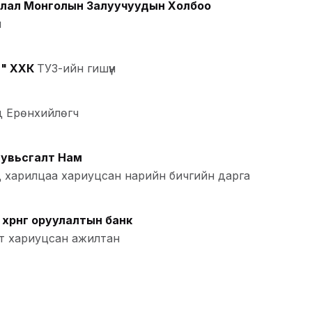
лал Монголын Залуучуудын Холбоо
ч
" ХХК
ТУЗ-ийн гишүүн
 Ерөнхийлөгч
увьсгалт Нам
харилцаа хариуцсан нарийн бичгийн дарга
өрөнгө оруулалтын банк
т хариуцсан ажилтан