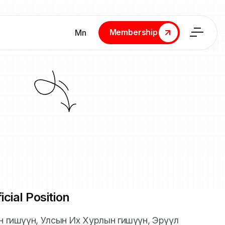
Membership
Мn
Membership
icial Position
йн гишүүн, Улсын Их Хурлын гишүүн, Эрүүл