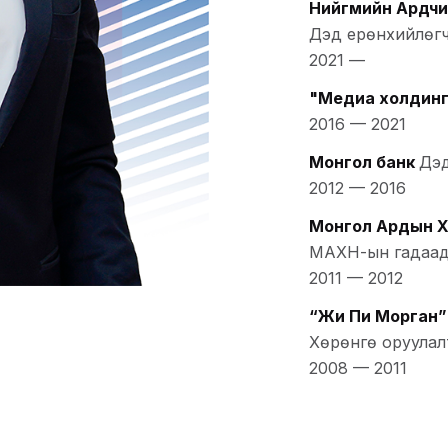
Нийгмийн Ардчи
Дэд ерөнхийлөг
2021
—
"Медиа холдинг
2016
—
2021
Монгол банк
Дэд
2012
—
2016
Монгол Ардын Х
МАХН-ын гадаад 
2011
—
2012
“Жи Пи Морган” х
Хөрөнгө оруулал
2008
—
2011