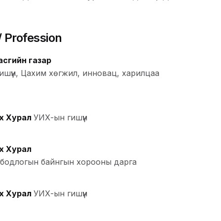
 Profession
асгийн газар
ишүүн, Цахим хөгжил, инновац, харилцаа
х Хурал
УИХ-ын гишүүн
х Хурал
бодлогын байнгын хорооны дарга
х Хурал
УИХ-ын гишүүн